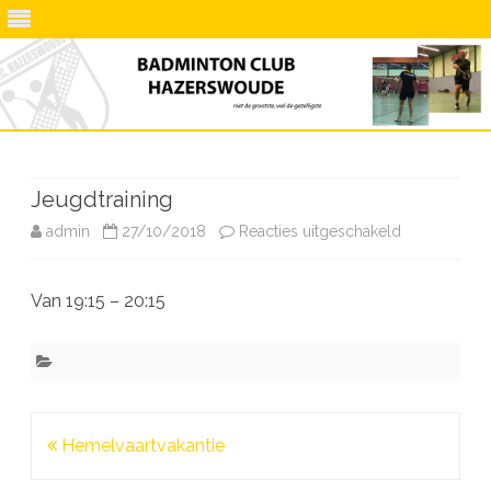
Ga
direct
naar
de
Jeugdtraining
inhoud
voor
admin
27/10/2018
Reacties uitgeschakeld
Jeugdtrainin
Van 19:15 – 20:15
Bericht
Hemelvaartvakantie
navigatie