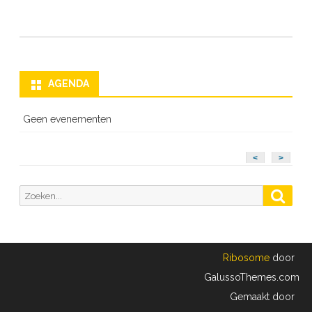
AGENDA
Geen evenementen
<
>
Zoeken
Zoek
naar:
Ribosome
door
GalussoThemes.com
Gemaakt door