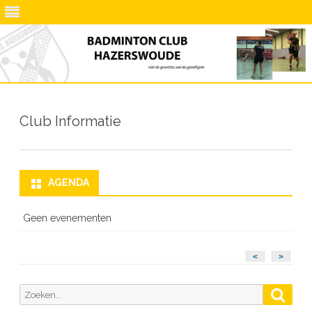
Ga
direct
naar
Club Informatie
de
inhoud
AGENDA
Geen evenementen
<
>
Zoeken
Zoek
naar: