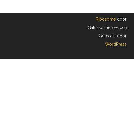
Ribosome
door
GalussoThemes.com
Gemaakt door
WordPress