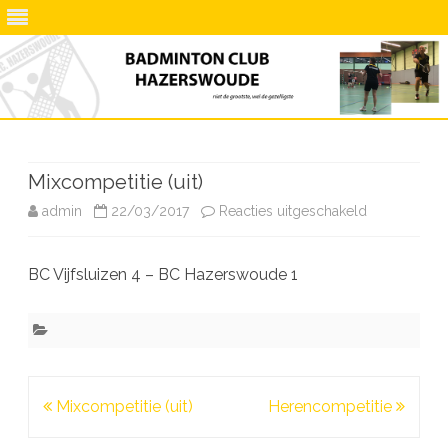
Ga
direct
naar
de
Mixcompetitie (uit)
inhoud
voor
admin
22/03/2017
Reacties uitgeschakeld
Mixcompetit
BC Vijfsluizen 4 – BC Hazerswoude 1
(uit)
Bericht
Mixcompetitie (uit)
Herencompetitie
navigatie