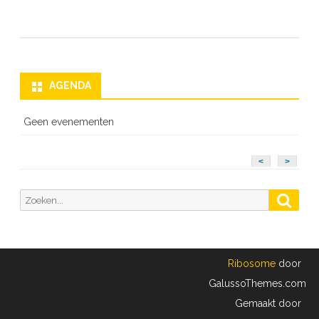
AGENDA
Geen evenementen
<
>
Zoeken
Zoek
naar:
Ribosome
door
GalussoThemes.com
Gemaakt door