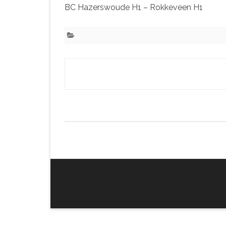
BC Hazerswoude H1 – Rokkeveen H1
Bericht
navigatie