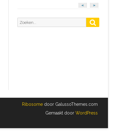
<
>
Zoeken
Zoeken
naar:
Ribosome
door GalussoThemes.com
Gemaakt door
WordPress