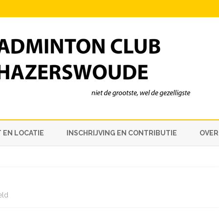
Ga
direct
 EN LOCATIE
INSCHRIJVING EN CONTRIBUTIE
OVER
naar
de
inhoud
voor
eld
Competitie